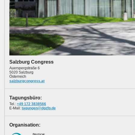
Salzburg Congress
Auerspergstraße 6
5020 Salzburg
Österreich
salzburgcongress.at
Tagungsbüro:
Tel.:
+49 172 3838566
E-Mail:
tagungen@dgzfp.de
Organisation: